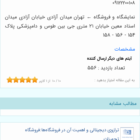
09122200108
نمایشگاه و فروشگاه ← تهران میدان آزادی خیابان آزادی میدان
استاد معین خیابان ۲۱ متری جی بین طوس و دامپزشکی پلاک
154 - 156 - 158
مشخصات
تعداد بازدید : 556
به این مقاله امتیاز بدهید :
10
/
10
از
1
کاربر
مطالب مشابه
ترازوی دیجیتالی و اهمیت آن در فروشگاه‌ها:فروشگاه
تجهیزات