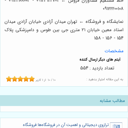
خط مستقیم مشاوران فروش ← 09123124701 - 09122108002 -
09122200108
نمایشگاه و فروشگاه ← تهران میدان آزادی خیابان آزادی میدان
استاد معین خیابان ۲۱ متری جی بین طوس و دامپزشکی پلاک
154 - 156 - 158
مشخصات
تعداد بازدید : 554
به این مقاله امتیاز بدهید :
10
/
10
از
1
کاربر
مطالب مشابه
ترازوی دیجیتالی و اهمیت آن در فروشگاه‌ها:فروشگاه