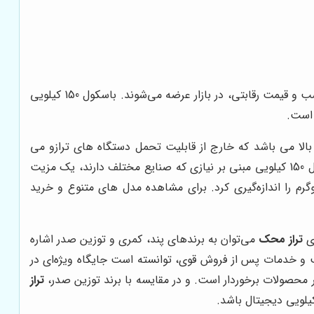
، یکی از برندهای معتبر و شناخته شده در زمینه تولید ترازو و باسکول است. محصولات این شرکت، با کیفیت بالا، دقت مناسب و قیمت رقابتی، در بازار عرضه می‌شوند. باسکول 150 کیلویی
 است.
 بالا می باشد که خارج از قابلیت تحمل دستگاه های ترازو می
باشد. طراحی، تولید و فروش باسکول از وزن 100 کیلو به بالا و حتی در مقدار تُن توسط تولیدکنندگان صورت می پذیرند. فروش باسکول 150 کیلویی مبنی بر نیازی که صنایع مختلف دارند، یک مزیت
دد. به عبارتی، توسط دستگاه های باسکول 150 کیلویی می توان در مدت زمان اندک، کالاها با حداکثر وزن 150 کیلوگرم را اندازه‌گیری کرد. برای مشاهده مدل های متنوع و خرید
ای
تراز محک
می‌توان به برندهای پند، کمری و توزین صدر اشاره
 و خدمات پس از فروش قوی، توانسته است جایگاه ویژه‌ای در
 محصولات برخوردار است. و در مقایسه با برند توزین صدر،
تراز