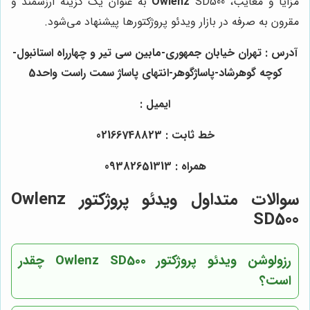
مزایا و معایب،
Owlenz
SD500 به عنوان یک گزینه ارزشمند و
مقرون به صرفه در بازار ویدئو پروژکتورها پیشنهاد می‌شود.
آدرس : تهران خیابان جمهوری-مابین سی تیر و چهارراه استانبول-
کوچه گوهرشاد-پاساژگوهر-انتهای پاساژ سمت راست واحد5
ایمیل :
خط ثابت : 02166748823
همراه : 09382651313
سوالات متداول ویدئو پروژکتور Owlenz
SD500
رزولوشن ویدئو پروژکتور Owlenz SD500 چقدر
است؟