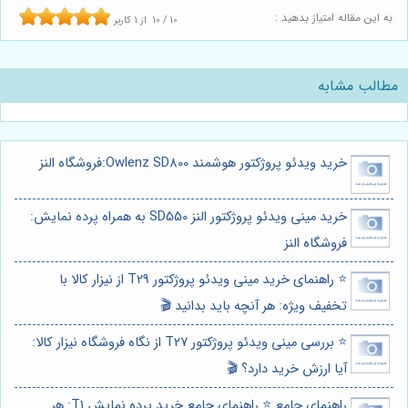
به این مقاله امتیاز بدهید :
10
/
10
از
1
کاربر
مطالب مشابه
خرید ویدئو پروژکتور هوشمند Owlenz SD800:فروشگاه النز
خرید مینی ویدئو پروژکتور النز SD550 به همراه پرده نمایش:
فروشگاه النز
⭐️ راهنمای خرید مینی ویدئو پروژکتور T29 از نیزار کالا با
تخفیف ویژه: هر آنچه باید بدانید 🎬
⭐️ بررسی مینی ویدئو پروژکتور T27 از نگاه فروشگاه نیزار کالا:
آیا ارزش خرید دارد؟ 🎬
راهنمای جامع ⭐️ راهنمای جامع خرید پرده نمایش T1: هر