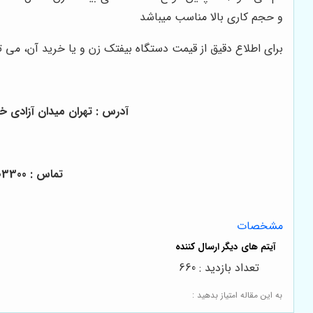
و حجم کاری بالا مناسب می­باشد
برای اطلاع دقیق از قیمت دستگاه بیفتک زن و یا خرید آن، می 
آدرس : تهران میدان آزادی خیابان آزادی میدان استا
تماس : 02166003300 - 02166004400 - 02166008000 - 02166009000 - 02166003000 - 02166006600
مشخصات
تعداد بازدید : 660
به این مقاله امتیاز بدهید :