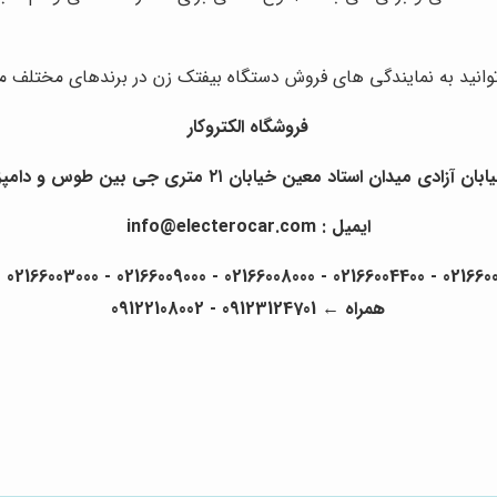
توانید به نمایندگی های فروش دستگاه بیفتک زن در برندهای مختلف مر
فروشگاه الکتروکار
د معین خیابان ۲۱ متری جی بین طوس و دامپزشکی پلاک 154 - 156 - 158
ایمیل : info@electerocar.com
همراه ← 09123124701 - 09122108002