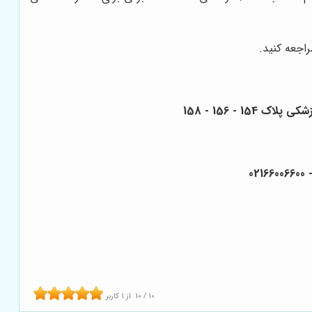
اجعه کنید.
10
/
10
از
1
کاربر