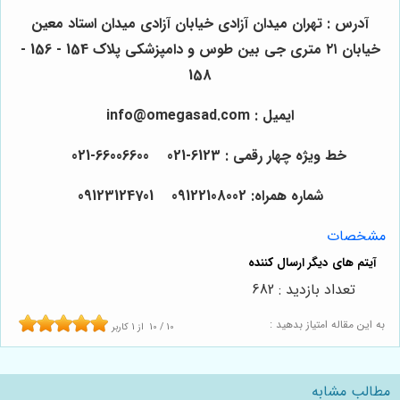
آدرس : تهران میدان آزادی خیابان آزادی میدان استاد معین
خیابان ۲۱ متری جی بین طوس و دامپزشکی پلاک 154 - 156 -
158
ایمیل : info@omegasad.com
خط ویژه چهار رقمی : 6123-021 66006600-021
شماره همراه: 09122108002 09123124701
مشخصات
تعداد بازدید : 682
به این مقاله امتیاز بدهید :
10
/
10
از
1
کاربر
مطالب مشابه