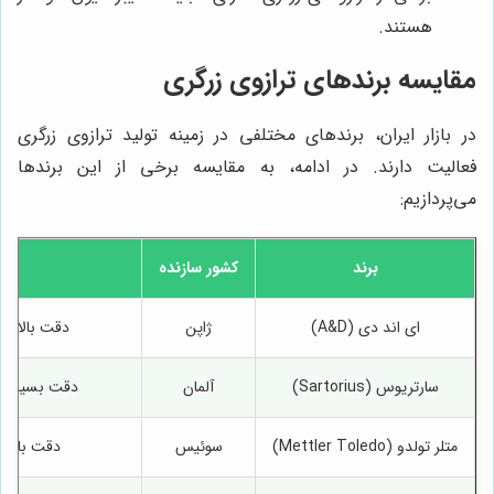
هستند.
مقایسه برندهای ترازوی زرگری
در بازار ایران، برندهای مختلفی در زمینه تولید ترازوی زرگری
فعالیت دارند. در ادامه، به مقایسه برخی از این برندها
می‌پردازیم:
برند
کشور سازنده
ای اند دی (A&D)
ژاپن
دقت بالا، ک
سارتریوس (Sartorius)
آلمان
دقت بسیار با
متلر تولدو (Mettler Toledo)
سوئیس
دقت بالا، ق