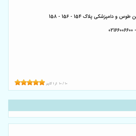
10
/
10
از
1
کاربر