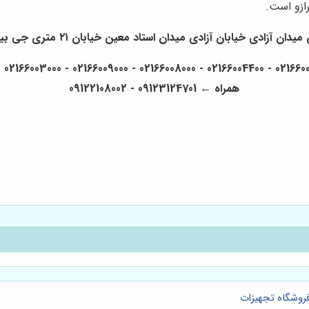
رازو است.
ان آزادی خیابان آزادی میدان استاد معین خیابان ۲۱ متری جی بین طوس و دامپزشکی پلاک 154 - 156 - 158
همراه ← 09123124701 - 09122108002
فروشگاه تجهیزات