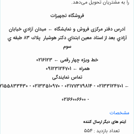
ا به مشتریان تحویل می‌دهد.
فروشگاه تجهیزات
آدرس دفتر مرکزی فروش و نمایشگاه ← ميدان آزادي خيابان
آزادي بعد از استاد معين ابتداي دكتر هوشيار پلاك ٨٣ طبقه ي
سوم
خط ویژه چهار رقمی ← 0216123
همراه ← 09123124701
تماس نمایندگی
← 02133124701 - 02177379814 - 02133510970 - 021
- 02166006600
شخصات
تعداد بازدید : 554