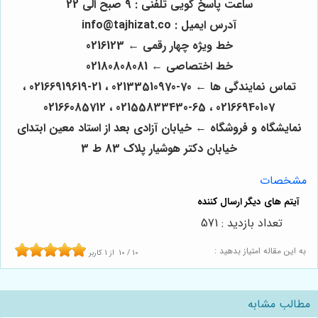
ساعت پاسخ گویی تلفنی : 9 صبح الی 22
آدرس ایمیل : info@tajhizat.co
خط ویژه چهار رقمی ← 0216123
خط اختصاصی ← 02180808081
تماس نمایندگی ها ← 70-02133510970 ، 21-02166919619 ،
02166940107 ، 65-02155833430 ، 02166085712
نمایشگاه و فروشگاه ← خیابان آزادی بعد از استاد معین ابتدای
خیابان دکتر هوشیار پلاک 83 ط 3
مشخصات
تعداد بازدید : 571
به این مقاله امتیاز بدهید :
10
/
10
از
1
کاربر
مطالب مشابه