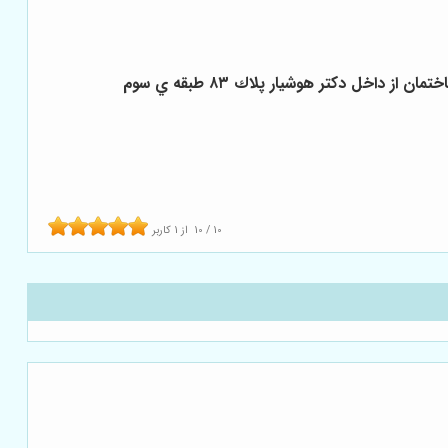
داخل دكتر هوشيار پلاك ٨٣ طبقه ي سوم
10
/
10
از
1
کاربر