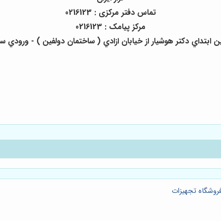
تماس دفتر مرکزی : 0216123
مرکز پیامک : 0216123
تداي دكتر هوشيار از خيابان ازادي ( ساختمان دولفين ) - ورودي ساختمان از 
فروشگاه تجهیزات