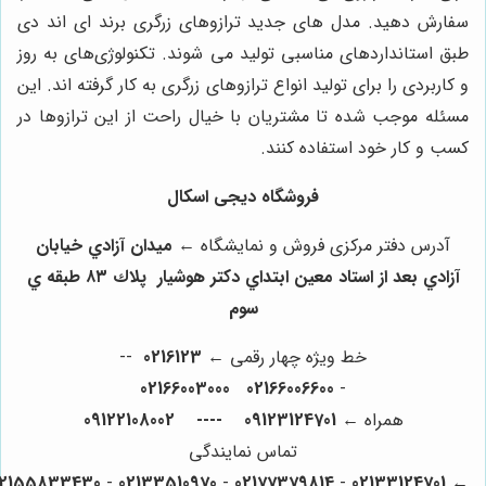
سفارش دهید. مدل ‌های جدید ترازوهای زرگری برند ای اند دی
طبق استانداردهای مناسبی تولید می‌ شوند. تکنولوژی‌های به روز
و کاربردی را برای تولید انواع ترازوهای زرگری به کار گرفته‌ اند. این
مسئله موجب شده تا مشتریان با خیال راحت از این ترازوها در
کسب و کار خود استفاده کنند.
فروشگاه دیجی اسکال
آدرس دفتر مرکزی فروش و نمایشگاه ←
ميدان آزادي خيابان
آزادي بعد از استاد معين ابتداي دكتر هوشيار پلاك ٨٣ طبقه ي
سوم
خط ویژه چهار رقمی ←
0216123
--
02166003000
02166006600
-
همراه ←
09123124701 ---- 09122108002
تماس نمایندگی
02155833430
-
02133510970
-
02177379814
-
02133124701
←