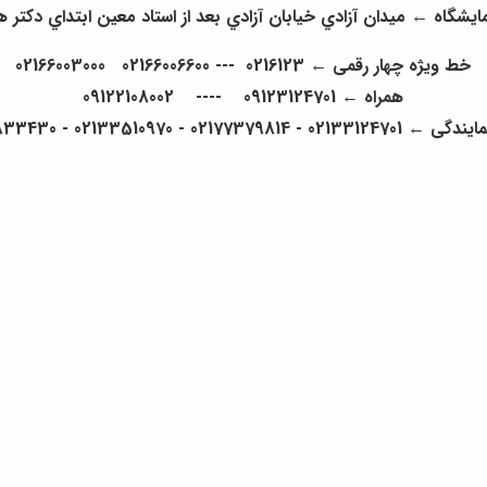
ه ← ميدان آزادي خيابان آزادي بعد از استاد معين ابتداي دكتر هوشيار پلاك 
خط ویژه چهار رقمی ← 0216123 --- 02166006600 02166003000
همراه ← 09123124701 ---- 09122108002
 - 02177379814 - 02133510970 - 02155833430