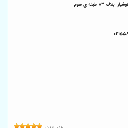
٨٣ طبقه ي سوم
10
/
10
از
1
کاربر