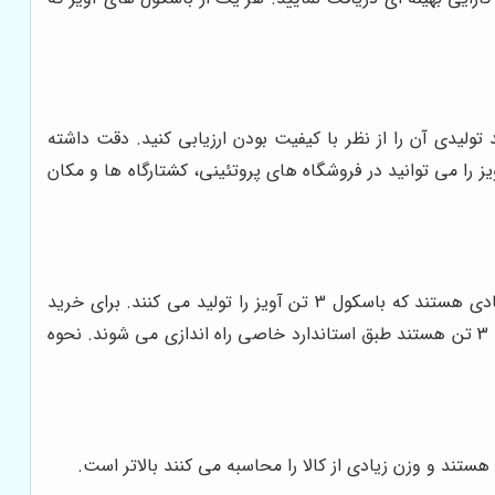
ی متنوعی تولید می کنند. برای خرید باسکول دیجیتال آویز 500 کیلویی باید برند تولیدی آن را از نظر با کیفیت بودن ارزیابی کنید. دقت داشته
 های آویز 500 کیلویی باید کارایی که از باسکول دریافت می شود را بشناسید. باسکول های 500 کیلویی آویز را می توانید در فروشگاه های پروتئینی، کشتارگاه ها و مکان
باسکول آویز 3 تن یکی از بهترین باسکول هایی به شمار می رود که دارای استانداردهای مناسبی است. برندهای خارجی و ایرانی زیادی هستند که باسکول 3 تن آویز را تولید می کنند. برای خرید
باسکول دیجیتال آویز 3 تن باید صفحه نمایش باسکول و تعداد لودسل های باسکول را بررسی نمایید. هر یک از باسکول های آویز که 3 تن هستند طبق استاندارد خاصی راه اندازی می شوند. نحوه
تند و وزن زیادی از کالا را محاسبه می کنند بالاتر است.